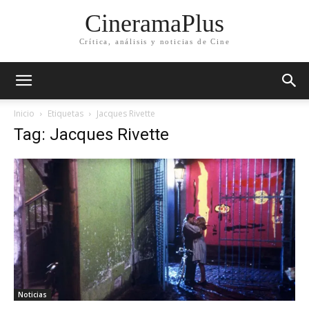
CineramaPlus
Crítica, análisis y noticias de Cine
Inicio
Etiquetas
Jacques Rivette
Tag: Jacques Rivette
Noticias