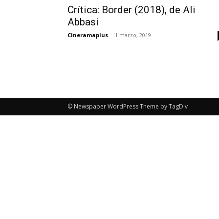
Crítica: Border (2018), de Ali
Abbasi
Cineramaplus
-
1 marzo, 2019
© Newspaper WordPress Theme by TagDiv