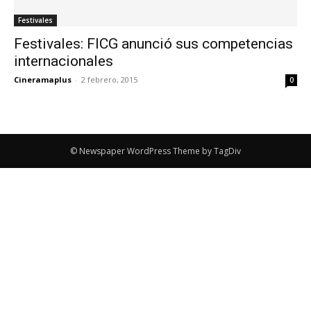
Festivales
Festivales: FICG anunció sus competencias
internacionales
Cineramaplus
-
2 febrero, 2015
0
© Newspaper WordPress Theme by TagDiv