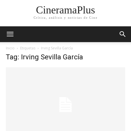
CineramaPlus
Crítica, análisis y noticias de Cine
Inicio
Etiquetas
Irving Sevilla García
Tag: Irving Sevilla García