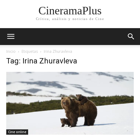
CineramaPlus
Crítica, análisis y noticias de Cine
Inicio
Etiquetas
Irina Zhuravleva
Tag: Irina Zhuravleva
Cine online