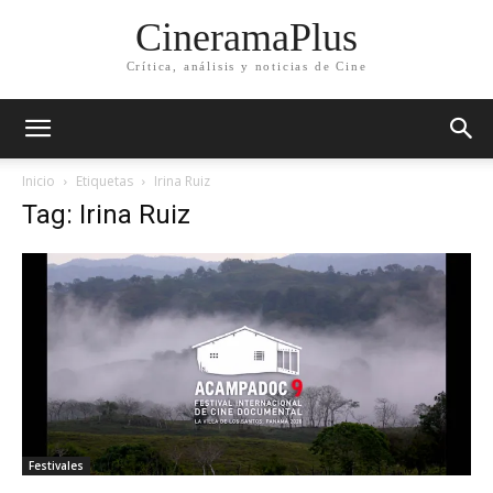
CineramaPlus
Crítica, análisis y noticias de Cine
Inicio
Etiquetas
Irina Ruiz
Tag: Irina Ruiz
Festivales