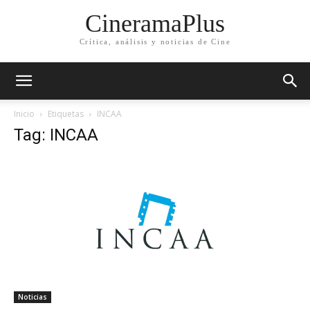
CineramaPlus
Crítica, análisis y noticias de Cine
Inicio
Etiquetas
INCAA
Tag: INCAA
Noticias