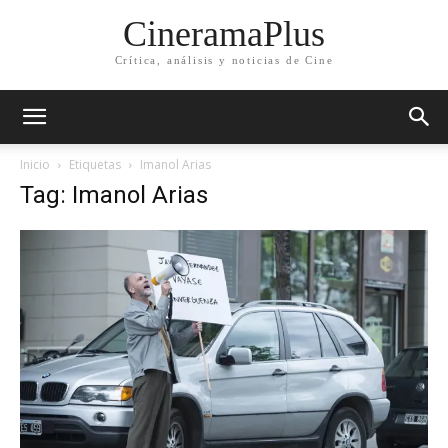
CineramaPlus
Crítica, análisis y noticias de Cine
Inicio
Etiquetas
Imanol Arias
Tag: Imanol Arias