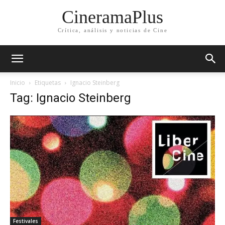
CineramaPlus
Crítica, análisis y noticias de Cine
Inicio
Etiquetas
Ignacio Steinberg
Tag: Ignacio Steinberg
Festivales