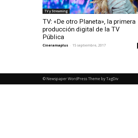
TV y Streaming
TV: «De otro Planeta», la primera
producción digital de la TV
Pública
Cineramaplus
-
15 septiembre, 2017
© Newspaper WordPress Theme by TagDiv