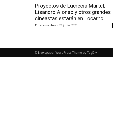
Proyectos de Lucrecia Martel,
Lisandro Alonso y otros grandes
cineastas estarán en Locarno
Cineramaplus
-
26 junio, 2020
© Newspaper WordPress Theme by TagDiv