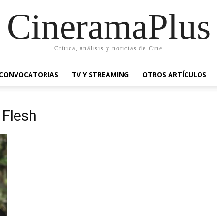
CineramaPlus
Crítica, análisis y noticias de Cine
CONVOCATORIAS
TV Y STREAMING
OTROS ARTÍCULOS
 Flesh