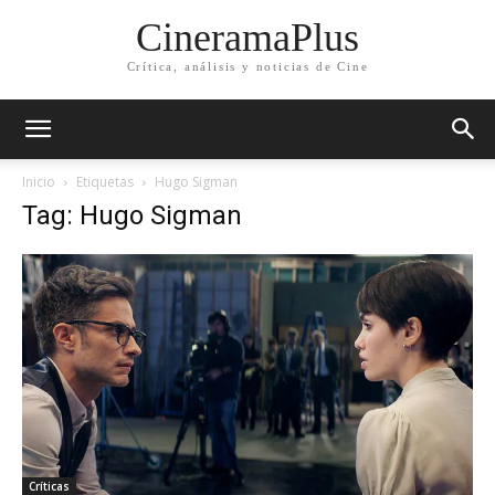
CineramaPlus
Crítica, análisis y noticias de Cine
Inicio
Etiquetas
Hugo Sigman
Tag: Hugo Sigman
Críticas