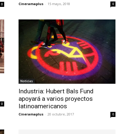
Cineramaplus
-
15 mayo, 2018
0
0
Noticias
Industria: Hubert Bals Fund
apoyará a varios proyectos
0
latinoamericanos
Cineramaplus
-
20 octubre, 2017
0