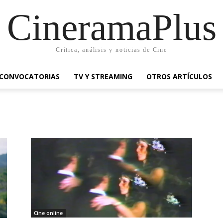
CineramaPlus
Crítica, análisis y noticias de Cine
CONVOCATORIAS
TV Y STREAMING
OTROS ARTÍCULOS
Cine online