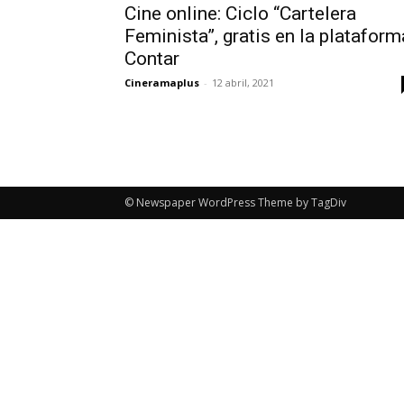
Cine online: Ciclo “Cartelera
Feminista”, gratis en la plataform
Contar
Cineramaplus
-
12 abril, 2021
© Newspaper WordPress Theme by TagDiv