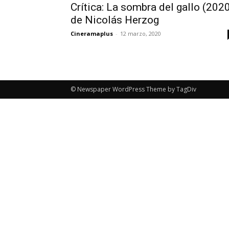
Crítica: La sombra del gallo (2020
de Nicolás Herzog
Cineramaplus
-
12 marzo, 2020
© Newspaper WordPress Theme by TagDiv