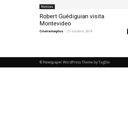
Noticias
Robert Guédiguian visita
Montevideo
Cineramaplus
-
27 octubre, 2014
© Newspaper WordPress Theme by TagDiv