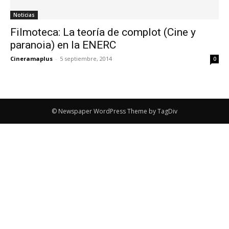
Noticias
Filmoteca: La teoría de complot (Cine y
paranoia) en la ENERC
Cineramaplus
-
5 septiembre, 2014
0
© Newspaper WordPress Theme by TagDiv