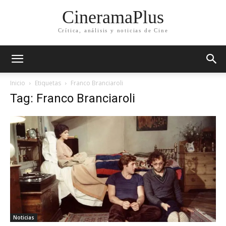
CineramaPlus
Crítica, análisis y noticias de Cine
Inicio
Etiquetas
Franco Branciaroli
Tag: Franco Branciaroli
Noticias