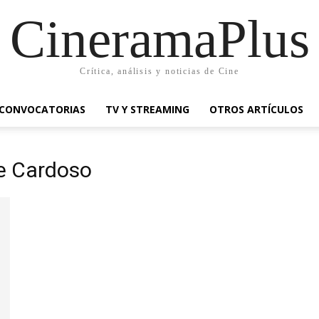
CineramaPlus
Crítica, análisis y noticias de Cine
CONVOCATORIAS
TV Y STREAMING
OTROS ARTÍCULOS
e Cardoso