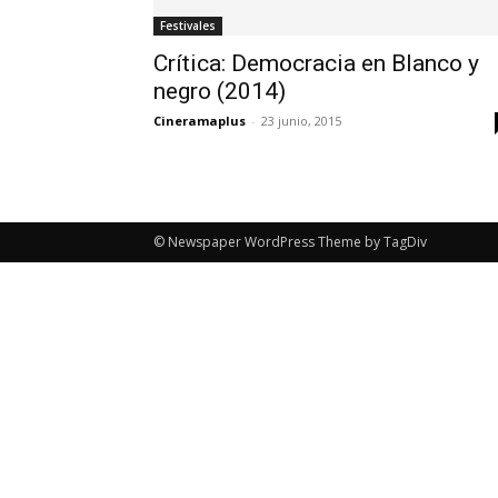
Festivales
Crítica: Democracia en Blanco y
negro (2014)
Cineramaplus
-
23 junio, 2015
© Newspaper WordPress Theme by TagDiv