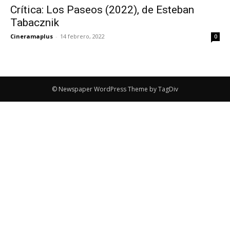
Crítica: Los Paseos (2022), de Esteban
Tabacznik
Cineramaplus
-
14 febrero, 2022
0
© Newspaper WordPress Theme by TagDiv