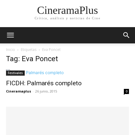
CineramaPlus
Crítica, análisis y noticias de Cine
Inicio
Etiquetas
Eva Poncet
Tag: Eva Poncet
Festivales
FICDH: Palmarés completo
Cineramaplus
-
26 junio, 2015
0