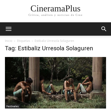
CineramaPlus
Crítica, análisis y noticias de Cine
Inicio
Etiquetas
Estibaliz Urresola Solaguren
Tag: Estibaliz Urresola Solaguren
Festivales