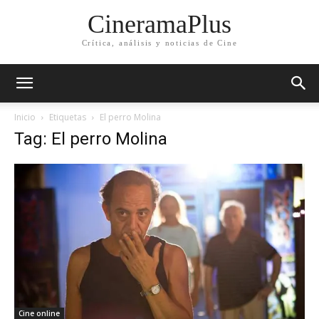
CineramaPlus
Crítica, análisis y noticias de Cine
Inicio
Etiquetas
El perro Molina
Tag: El perro Molina
Cine online