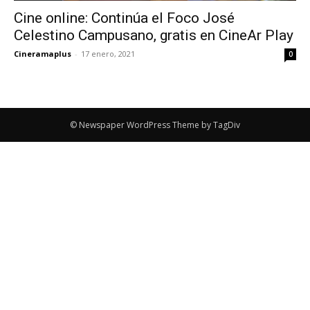
Cine online: Continúa el Foco José
Celestino Campusano, gratis en CineAr Play
Cineramaplus
-
17 enero, 2021
0
© Newspaper WordPress Theme by TagDiv