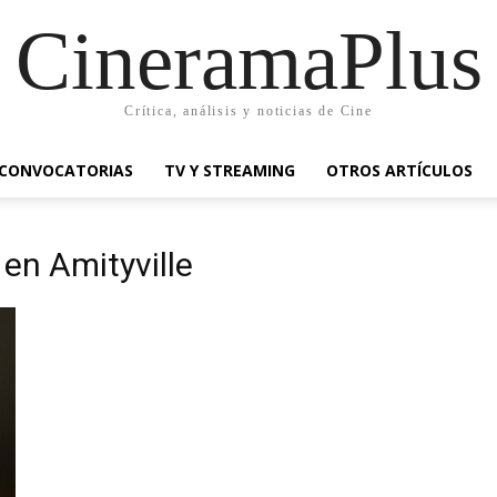
CineramaPlus
Crítica, análisis y noticias de Cine
CONVOCATORIAS
TV Y STREAMING
OTROS ARTÍCULOS
r en Amityville