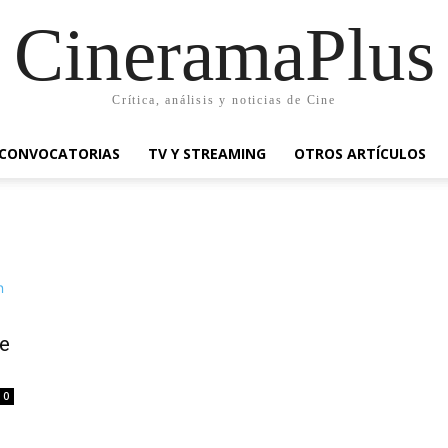
CineramaPlus
Crítica, análisis y noticias de Cine
CONVOCATORIAS
TV Y STREAMING
OTROS ARTÍCULOS
de
0