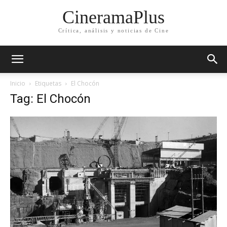
CineramaPlus
Crítica, análisis y noticias de Cine
Inicio
Etiquetas
El Chocón
Tag: El Chocón