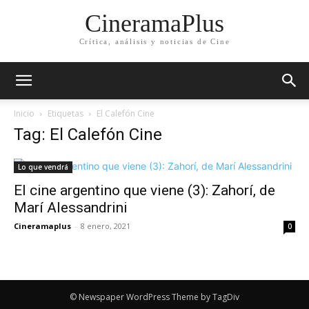
CineramaPlus
Crítica, análisis y noticias de Cine
Inicio
Etiquetas
El Calefón Cine
Tag: El Calefón Cine
Lo que vendrá
El cine argentino que viene (3): Zahorí, de
Marí Alessandrini
Cineramaplus
-
8 enero, 2021
0
© Newspaper WordPress Theme by TagDiv