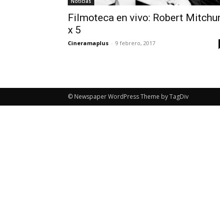
Noticias
Filmoteca en vivo: Robert Mitch
x 5
Cineramaplus
-
9 febrero, 2017
© Newspaper WordPress Theme by TagDiv