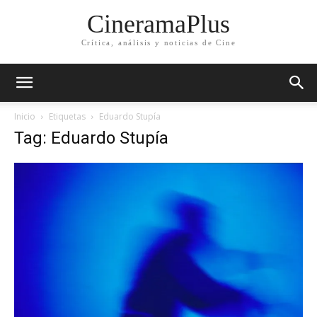
CineramaPlus
Crítica, análisis y noticias de Cine
Inicio
Etiquetas
Eduardo Stupía
Tag: Eduardo Stupía