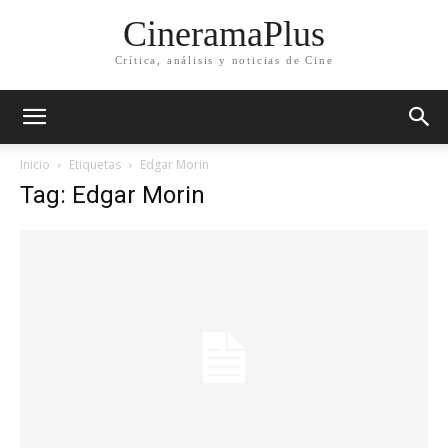
CineramaPlus
Crítica, análisis y noticias de Cine
Inicio
Etiquetas
Edgar Morin
Tag: Edgar Morin