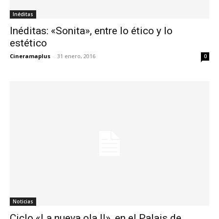
Inéditas
Inéditas: «Sonita», entre lo ético y lo
estético
Cineramaplus
-
31 enero, 2016
0
Noticias
Ciclo «La nueva ola II», en el Palais de