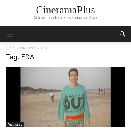
CineramaPlus
Crítica, análisis y noticias de Cine
Inicio
Etiquetas
EDA
Tag: EDA
Festivales