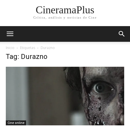
CineramaPlus
Crítica, análisis y noticias de Cine
Inicio
Etiquetas
Durazno
Tag: Durazno
Cine online