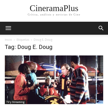
CineramaPlus
Crítica, análisis y noticias de Cine
Inicio
Etiquetas
Doug E. Doug
Tag: Doug E. Doug
TV y Streaming