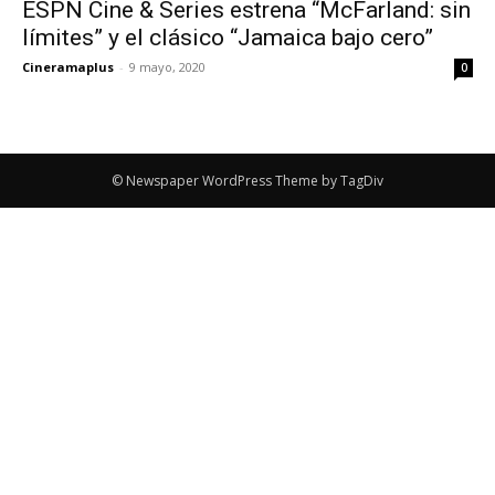
ESPN Cine & Series estrena “McFarland: sin
límites” y el clásico “Jamaica bajo cero”
Cineramaplus
-
9 mayo, 2020
0
© Newspaper WordPress Theme by TagDiv