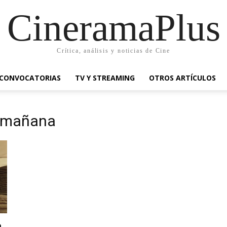
CineramaPlus
Crítica, análisis y noticias de Cine
CONVOCATORIAS
TV Y STREAMING
OTROS ARTÍCULOS
a mañana
a