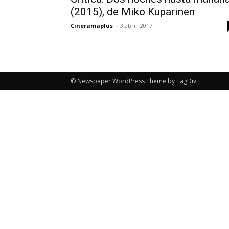
(2015), de Miko Kuparinen
Cineramaplus
-
3 abril, 2017
© Newspaper WordPress Theme by TagDiv