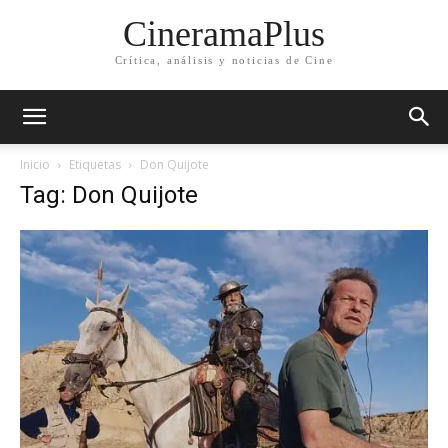
CineramaPlus
Crítica, análisis y noticias de Cine
Inicio
Etiquetas
Don Quijote
Tag: Don Quijote