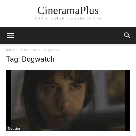
CineramaPlus
Crítica, análisis y noticias de Cine
Inicio
Etiquetas
Dogwatch
Tag: Dogwatch
Noticias