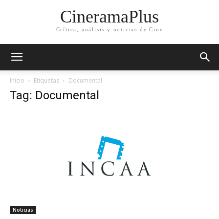
CineramaPlus
Crítica, análisis y noticias de Cine
Inicio
Etiquetas
Documental
Tag: Documental
Noticias