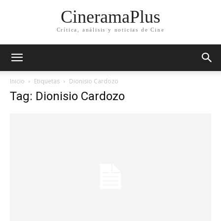
CineramaPlus
Crítica, análisis y noticias de Cine
Inicio
Etiquetas
Dionisio Cardozo
Tag: Dionisio Cardozo