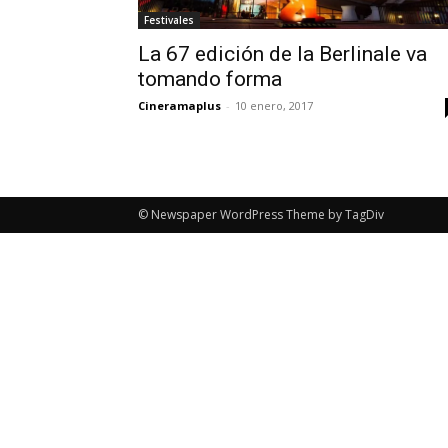
Festivales
La 67 edición de la Berlinale va
tomando forma
Cineramaplus
-
10 enero, 2017
© Newspaper WordPress Theme by TagDiv