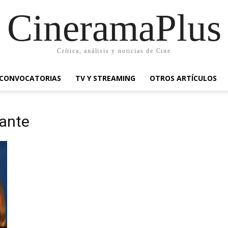
CineramaPlus
Crítica, análisis y noticias de Cine
CONVOCATORIAS
TV Y STREAMING
OTROS ARTÍCULOS
ante