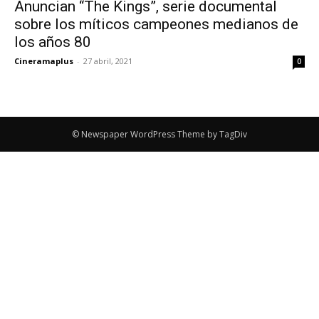
Anuncian “The Kings”, serie documental
sobre los míticos campeones medianos de
los años 80
Cineramaplus
-
27 abril, 2021
0
© Newspaper WordPress Theme by TagDiv