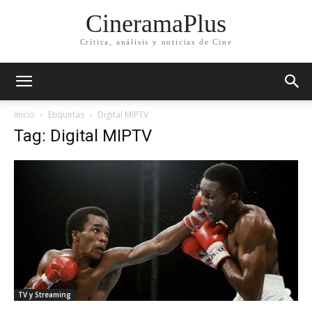
CineramaPlus
Crítica, análisis y noticias de Cine
Inicio
Etiquetas
Digital MIPTV
Tag: Digital MIPTV
TV y Streaming