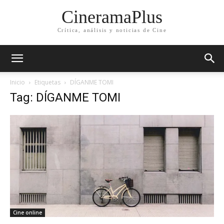
CineramaPlus
Crítica, análisis y noticias de Cine
Inicio
Etiquetas
DÍGANME TOMI
Tag: DÍGANME TOMI
Cine online