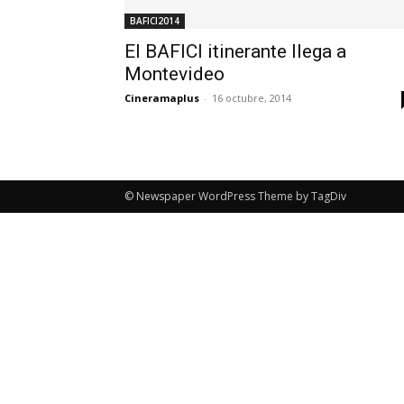
BAFICI2014
El BAFICI itinerante llega a
Montevideo
Cineramaplus
-
16 octubre, 2014
© Newspaper WordPress Theme by TagDiv