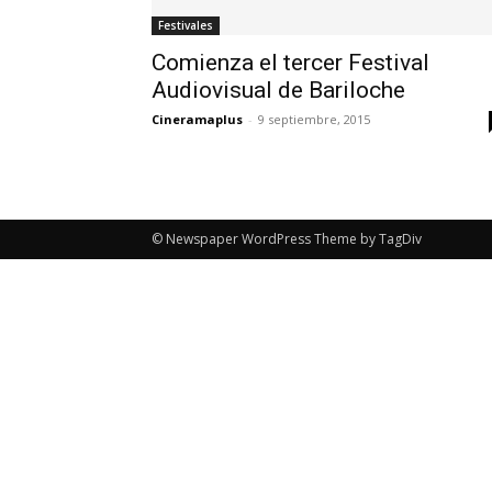
Festivales
Comienza el tercer Festival
Audiovisual de Bariloche
Cineramaplus
-
9 septiembre, 2015
© Newspaper WordPress Theme by TagDiv