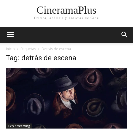
CineramaPlus
Crítica, análisis y noticias de Cine
Inicio
Etiquetas
Detrás de escena
Tag: detrás de escena
TV y Streaming