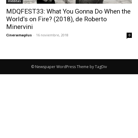
Inéditas
MDQFEST33: What You Gonna Do When the
World’s on Fire? (2018), de Roberto
Minervini
Cineramaplus
-
16 noviembre, 2018
0
© Newspaper WordPress Theme by TagDiv