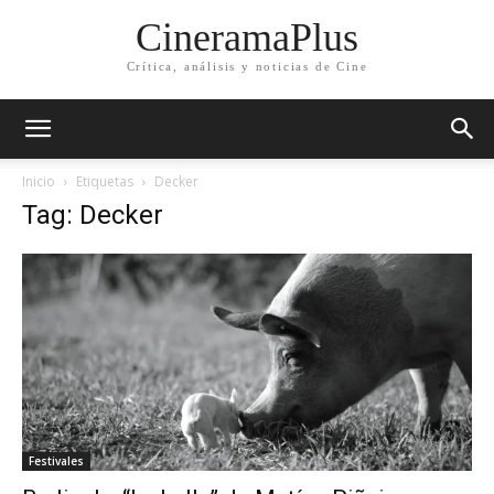
CineramaPlus
Crítica, análisis y noticias de Cine
Inicio
Etiquetas
Decker
Tag: Decker
Festivales