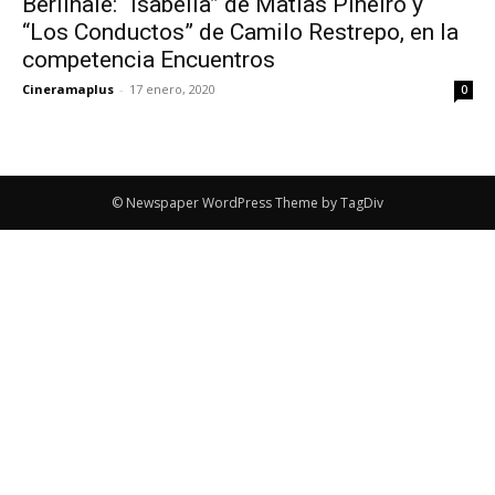
Berlinale: “Isabella” de Matías Piñeiro y
“Los Conductos” de Camilo Restrepo, en la
competencia Encuentros
Cineramaplus
-
17 enero, 2020
0
© Newspaper WordPress Theme by TagDiv