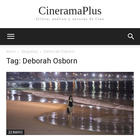
CineramaPlus
Crítica, análisis y noticias de Cine
Inicio
Etiquetas
Deborah Osborn
Tag: Deborah Osborn
22 BAFICI