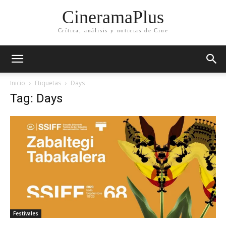
CineramaPlus
Crítica, análisis y noticias de Cine
Inicio
Etiquetas
Days
Tag: Days
Festivales