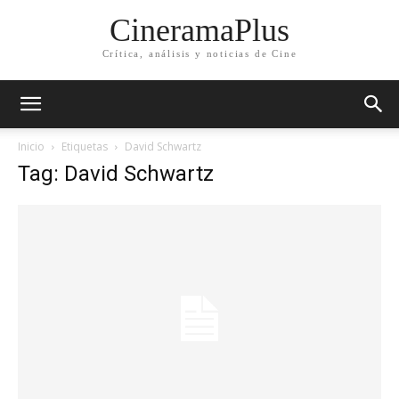
CineramaPlus
Crítica, análisis y noticias de Cine
Inicio
Etiquetas
David Schwartz
Tag: David Schwartz