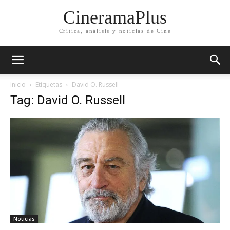
CineramaPlus
Crítica, análisis y noticias de Cine
Inicio
Etiquetas
David O. Russell
Tag: David O. Russell
Noticias