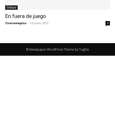
Críticas
En fuera de juego
Cineramaplus
-
14 junio, 2012
0
© Newspaper WordPress Theme by TagDiv